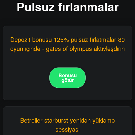
Pulsuz fırlanmalar
Depozit bonusu 125% pulsuz fırlatmalar 80
oyun içində - gates of olympus aktivləşdirin
Bonusu
götür
Betroller starburst yenidən yükləmə
sessiyası