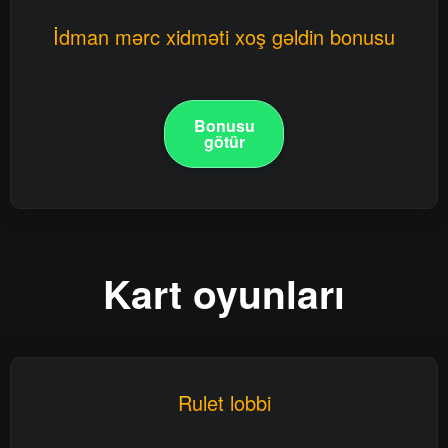
İdman mərc xidməti xoş gəldin bonusu
Bonusu
götür
Kart oyunları
Rulet lobbi