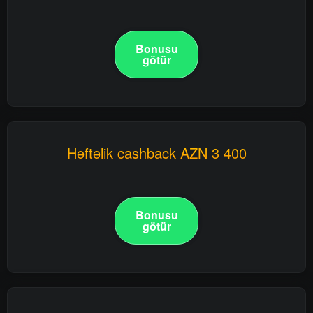
Bonusu
götür
Həftəlik cashback AZN 3 400
Bonusu
götür