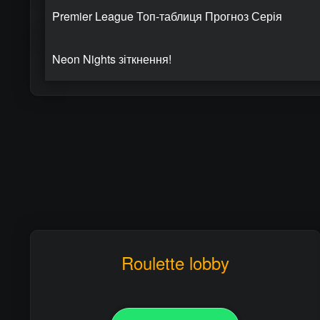
Premier League Топ-таблиця Прогноз Серія
Neon Nights зіткнення!
Roulette lobby