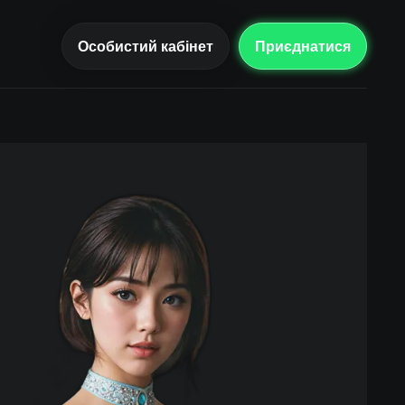
Особистий кабінет
Приєднатися