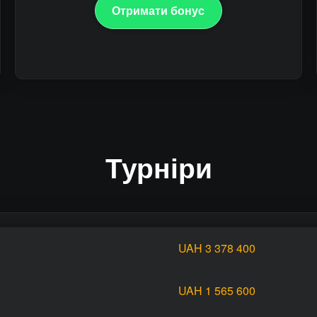
Отримати бонус
Турніри
UAH 3 378 400
UAH 1 565 600