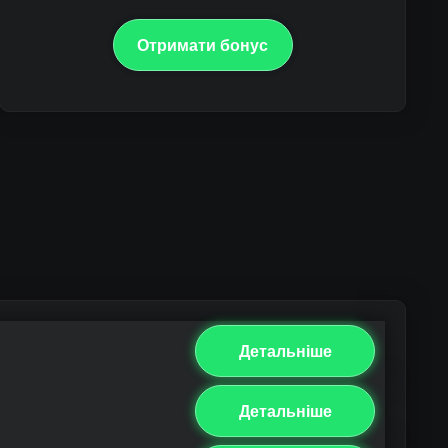
Отримати бонус
Детальніше
Детальніше