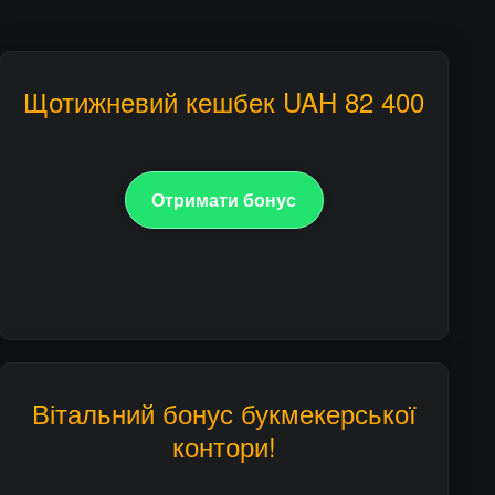
Щотижневий кешбек UAH 82 400
Отримати бонус
Вітальний бонус букмекерської
контори!