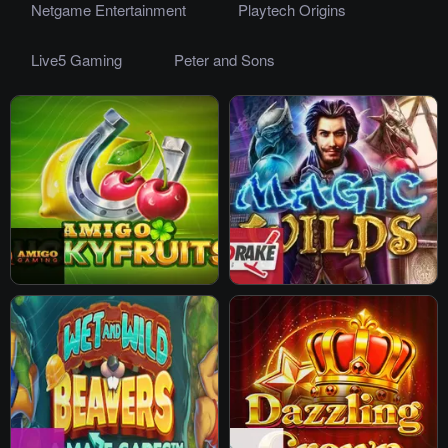
Netgame Entertainment
Playtech Origins
Live5 Gaming
Peter and Sons