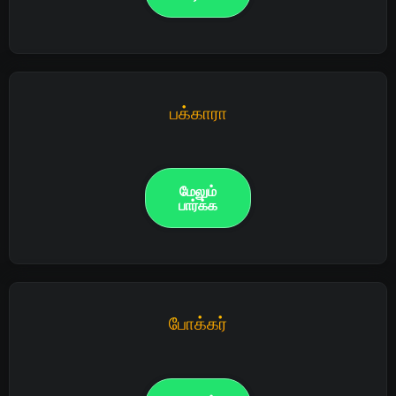
பக்காரா
மேலும்
பார்க்க
போக்கர்