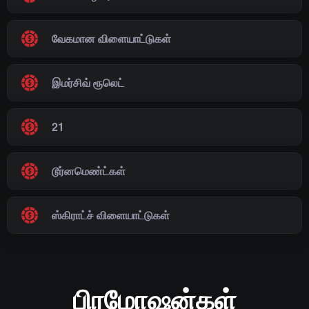
வேகமான விளையாட்டுகள்
இமர்சிவ் ரூலெட்
21
டூர்னமெண்ட்கள்
ஸ்கிராட்ச் விளையாட்டுகள்
பிரமோஷன்கள்